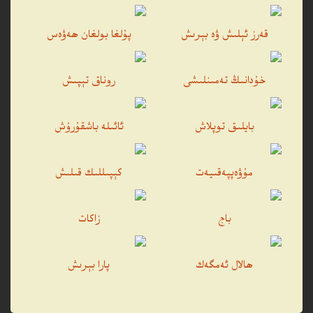
قەرز ئېلىش ۋە بېرىش
پۇلغا بولغان ھەۋەس
خۇدانىڭ تەمىنلىشى
روناق تېپىش
بايلىق توپلاش
ئائىلە باشقۇرۇش
مۇۋەپپەقىيەت
كېپىللىك قىلىش
باج
زاكات
ھالال ئەمگەك
پارا بېرىش