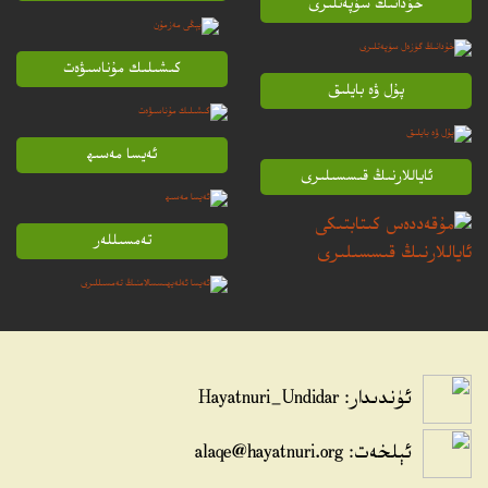
خۇدانىڭ سۈپەتلىرى
كىشىلىك مۇناسىۋەت
پۇل ۋە بايلىق
ئەيسا مەسىھ
ئاياللارنىڭ قىسسىلىرى
تەمسىللەر
ئۈندىدار: Hayatnuri_Undidar
ئېلخەت:
alaqe@hayatnuri.org