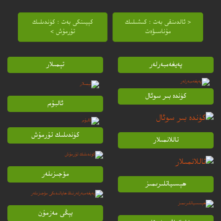
< ئالدىنقى بەت : كىشىلىك
كېيىنكى بەت : كۈندىلىك
مۇناسىۋەت
تۇرمۇش >
پەيغەمبەرلەر
تېمىلار
كۈندە بىر سوئال
ئالبۇم
كۈندىلىك تۇرمۇش
تاللانمىلار
مۆجىزىلەر
ھېسىياتلىرىمىز
يېڭى مەزمۇن