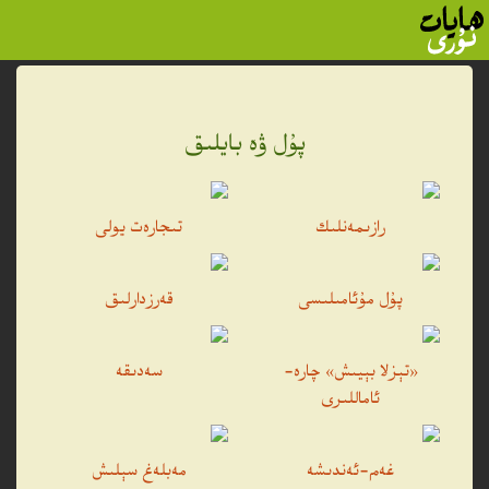
پۇل ۋە بايلىق
رازىمەنلىك
تىجارەت يولى
پۇل مۇئامىلىسى
قەرزدارلىق
«تېزلا بېيىش» چارە-
سەدىقە
ئاماللىرى
غەم-ئەندىشە
مەبلەغ سېلىش