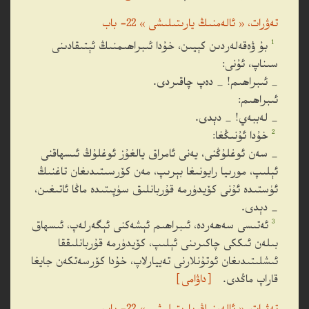
تەۋرات، « ئالەمنىڭ يارىتىلىشى » 22- باب
1
بۇ ۋەقەلەردىن كېيىن، خۇدا ئىبراھىمنىڭ ئېتىقادىنى
سىناپ، ئۇنى:
_ ئىبراھىم! _ دەپ چاقىردى.
ئىبراھىم:
_ لەببەي! _ دېدى.
2
خۇدا ئۇنىڭغا:
_ سەن ئوغلۇڭنى، يەنى ئامراق يالغۇز ئوغلۇڭ ئىسھاقنى
ئېلىپ، مورىيا رايونىغا بېرىپ، مەن كۆرسىتىدىغان تاغنىڭ
ئۈستىدە ئۇنى كۆيدۈرمە قۇربانلىق سۈپىتىدە ماڭا ئاتىغىن،
_ دېدى.
3
ئەتىسى سەھەردە، ئىبراھىم ئېشەكنى ئېگەرلەپ، ئىسھاق
بىلەن ئىككى چاكىرىنى ئېلىپ، كۆيدۈرمە قۇربانلىققا
ئىشلىتىدىغان ئوتۇنلارنى تەييارلاپ، خۇدا كۆرسەتكەن جايغا
قاراپ ماڭدى.
［داۋامى］