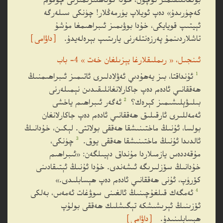
بولغانلىقىمىز ئۈچۈن، خۇدا گۇناھلىرىمىزنى چوقۇم
كەچۈرىدۇ» دەپ ئويلاپ يۈرمەڭلار! چۈنكى سىلەرگە
ئېيتىپ قويايكى، خۇدا بوۋىمىز ئىبراھىمغا مۇشۇ
تاشلاردىنمۇ پەرزەنتلەرنى يارىتىپ بېرەلەيدۇ.
［داۋامى］
ئىنجىل، « رىملىقلارغا يېزىلغان خەت » 4- باب
1
ئۇنداقتا، بىز يەھۇدىي ئەۋلادلىرى ئاتىمىز ئىبراھىمنىڭ
ھەققانىي ئادەم دەپ جاكارلانغانلىقىدىن نېمىلەرنى
2
بىلىۋېلىشىمىز كېرەك؟
ئەگەر ئىبراھىم ياخشى
ئەمەللىرى ئارقىلىق ھەققانىي ئادەم دەپ جاكارلانغان
بولسا، ئۇنىڭ ماختىنىشقا ھەققى بولاتتى. لېكىن، خۇدانىڭ
3
ئالدىدا ئۇنىڭ ماختىنىشقا ھەققى يوق.
چۈنكى،
مۇقەددەس يازمىلاردا مۇنداق دېيىلگەن: «ئىبراھىم
خۇدانىڭ سۆزلىرىگە ئىشەندى. خۇدا ئۇنىڭ ئېتىقادىنى
كۆرۈپ، ئۇنى ھەققانىي ئادەم دەپ ھېسابلىدى.»
4
ئەمگەك قىلغۇچىنىڭ ئالغىنى سوۋغات ئەمەس، بەلكى
ئۆزىنىڭ ئېرىشىشكە تېگىشلىك ھەققى بولۇپ
ھېسابلىنىدۇ.
［داۋامى］