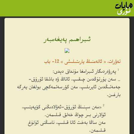
ئىبراھىم پەيغەمبەر
تەۋرات، « ئالەمنىڭ يارىتىلىشى » 12- باب
1
پەرۋەردىگار ئىبرامغا
مۇنداق دېدى:
_ سەن يۇرتۇڭدىن چىقىپ، ئاتاڭ ۋە باشقا ئۇرۇق-
جەمەتىڭدىن ئايرىلىپ، مەن كۆرسەتمەكچى بولغان يەرگە
بارغىن.
2
«مەن سېنىڭ ئۇرۇق-ئەۋلادىڭنى كۆپەيتىپ،
ئۇلارنى بىر چوڭ خەلق قىلىمەن.
مەن ساڭا بەخت ئاتا قىلىپ، نامىڭنى ئۇلۇغ
قىلىمەن.