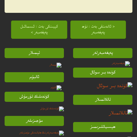
< ئالدىنقى بەت : نۇھ
كېيىنكى بەت : ئىسمائىل
پەيغەمبەر
پەيغەمبەر >
پەيغەمبەرلەر
تېمىلار
كۈندە بىر سوئال
ئالبۇم
كۈندىلىك تۇرمۇش
تاللانمىلار
مۆجىزىلەر
ھېسىياتلىرىمىز