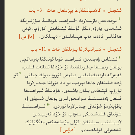
ئىنجىل، « گالاتىيالىقلارغا يېزىلغان خەت » 3- باب
6
مۇقەددەس يازمىلاردا: «ئىبراھىم خۇدانىڭ سۆزلىرىگە
ئىشەندى. پەرۋەردىگار ئۇنىڭ ئېتىقادىنى كۆرۈپ، ئۇنى
ھەققانىي ئادەم، دەپ ھېسابلىدى» دېيىلگەن.
［داۋامى］
ئىنجىل، « ئىبرانىيلارغا يېزىلغان خەت » 11- باب
8
ئېتىقادى ۋەجىدىن، ئىبراھىم خۇدا ئۇنىڭغا بەرمەكچى
بولغان زېمىنغا چاقىرىلغاندا، ئۇ خۇداغا ئىتائەت قىلىپ،
9
قەيەرگە بارىدىغانلىقىنى بىلمەي تۇرۇپ يولغا چىقتى.
ئۇ
ۋەدە قىلىنغان جايغا بېرىپ، بۇ ياقا يۇرتتا چېدىرلاردا
تۇرۇپ، ئېتىقادى بىلەن ياشىدى. خۇدانىڭ ئىبراھىمغا
قىلغان ۋەدىسىنىڭ مىراسخورلىرى بولغان ئىسھاق ۋە
10
ياقۇپلارمۇ شۇنداق چېدىرلاردا تۇردى.
ئىبراھىمنىڭ
شۇنداق قىلىشىدىكى سەۋەب، ئۇ خۇدا تەرىپىدىن
لايىھىلىنىپ سېلىنغان، ئۇلى مۇستەھكەم مەڭگۈلۈك
شەھەرنى كۈتكەنىدى.
［داۋامى］