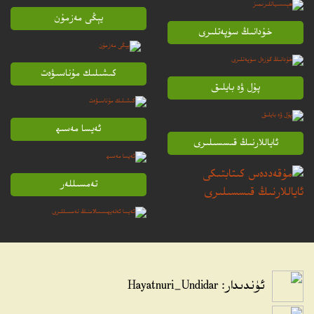
يېڭى مەزمۇن
خۇدانىڭ سۈپەتلىرى
كىشىلىك مۇناسىۋەت
پۇل ۋە بايلىق
ئەيسا مەسىھ
ئاياللارنىڭ قىسسىلىرى
تەمسىللەر
ئۈندىدار: Hayatnuri_Undidar