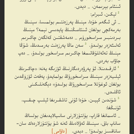
ئىنئام بېرىمەن، _ دېدى.
2
لېكىن، ئىبرام:
_ ئى ئىگەم خۇدا، مېنىڭ پەرزەنتىم بولمىسا، سېنىڭ
بەرمەكچى بولغان ئىنئامىڭنىڭ پايدىسى نېمە؟ مېنىڭ
بىردىنبىر مىراسخورۇم _ دەمەشقتىن كەلگەن چاكىرىم
3
ئەلىئەزەر بولىدۇ.
سەن ماڭا پەرزەنت بەرمىدىڭ، شۇڭا
مېنىڭ تەئەللۇقاتىمغا چاكىرىم مىراسخور بولىدۇ، _ دەپ
جاۋاب بەردى.
4
ئارقىدىنلا، ئۇ پەرۋەردىگارنىڭ ئۆزىگە يەنە: «چاكىرىڭ
ئېلىيەزەر سېنىڭ مىراسخورۇڭ بولمايدۇ، پەقەت ئۆزۈڭدىن
بولغان ئوغۇللا مىراسخورۇڭ بولىدۇ» دېگەنلىكىنى
ئاڭلىدى.
5
شۇندىن كېيىن، خۇدا ئۇنى تاشقىرىغا ئېلىپ چىقىپ،
ئۇنىڭغا:
_ ئاسمانغا قاراپ، يۇلتۇزلارنى سانىيالايدىغان بولساڭ
ساناپ باق، سېنىڭ ئەۋلادىڭ ئەنە شۇ يۇلتۇزلاردەك سان-
ساناقسىز بولىدۇ! _ دېدى.
［داۋامى］