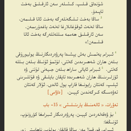
شۇنداق قىلىپ، كىشىلەر سەن ئارقىلىق بەخت
تاپىدۇ.
3
ساڭا بەخت تىلىگەنلەرگە بەخت ئاتا قىلىمەن،
ساڭا لەنەت ئوقۇغانلارغا لەنەت ياغدۇرىمەن.
سەن ئارقىلىق ھەممە مىللەتلەرگە بەخت ئاتا
قىلىمەن!»
4
ئىبرام يەتمىش بەش يېشىدا پەرۋەردىگارنىڭ يوليورۇقى
بىلەن ھاران شەھىرىدىن كەتتى، لۇتمۇ ئۇنىڭ بىلەن بىللە
5
كەتتى.
ئىبرام ئايالى ساراھ بىلەن جىيەنى لۇتنى ۋە
ئۆزلىرىنىڭ ھاران شەھىرىدە تاپقان بايلىقى ۋە قۇللىرىنى
ئېلىپ، كەنئان رايونىغا قاراپ يول ئالدى. ئۇلار كەنئان
تەۋەسىگە كىرگەندىن كېيىن،
［داۋامى］
تەۋرات، « ئالەمنىڭ يارىتىلىشى » 15- باب
1
بۇ ۋەقەلەردىن كېيىن، پەرۋەردىگار ئىبرامغا كۆرۈنۈپ،
ئۇنىڭغا:
_ ئىبرام، قورقما! مەن ساڭا قالقان بولۇپ، ناھايىتى زور