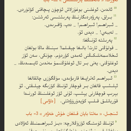
تەۋرات، « ئالەمنىڭ يارىتىلىشى » 22- باب
10
ئاندىن، ئوغلىنى بوغۇزلاش ئۈچۈن پىچاقنى كۆتۈردى.
11
بىراق، پەرۋەردىگارنىڭ پەرىشتىسى
ئەرشتىن:
_ ئىبراھىم! ئىبراھىم! _ دەپ، ۋاقىرىدى.
_ لەببەي! _ دېدى ئۇ.
12
پەرىشتە ئۇنىڭغا:
_ قولۇڭنى تارت! بالىغا چېقىلما! سېنىڭ ماڭا بولغان
ئىخلاسمەنلىكىڭنى ئەمدى كۆردۈم. چۈنكى، سەن ئۆز
ئوغلۇڭنى، يەنى بىر تال ئوغلۇڭنىمۇ مەندىن ئايىمىدىڭ، _
دېدى.
13
ئىبراھىم ئەتراپىغا قارىۋىدى، مۈڭگۈزى چاتقالغا
ئېلىشىپ قالغان بىر قوچقار ئۇنىڭ كۆزىگە چېلىقتى. ئۇ
بېرىپ قوچقارنى يېشىپ، ئۇنى ئۆز ئوغلىنىڭ ئورنىدا
قۇربانلىق قىلىپ كۆيدۈرۈۋەتتى.
［داۋامى］
ئىنجىل، « مەتتا بايان قىلغان خۇش خەۋەر » 3- باب
9
ئۇنىڭ ئۈستىگە ئۆزۈڭلارچە: «بىز ئىبراھىمنىڭ ئەۋلادى