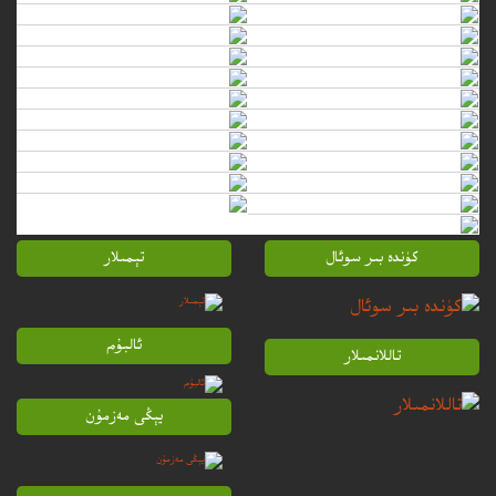
كۈندە بىر سوئال
تېمىلار
ئالبۇم
تاللانمىلار
يېڭى مەزمۇن