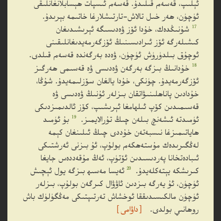
ئېلىپ، قەسەم قىلىدۇ. قەسەم ئىسپات ھېسابلانغانلىقى
ئۈچۈن، ھەر خىل تالاش-تارتىشلارغا خاتىمە بېرىدۇ.
17
شۇنىڭدەك، خۇدا ئۆز ۋەدىسىگە ئېرىشىدىغان
كىشىلەرگە ئۆز ئىرادىسىنىڭ ئۆزگەرمەيدىغانلىقىنى
ئوچۇق بىلدۈرۈش ئۈچۈن، ۋەدە بەرگەندە قەسەم قىلدى.
18
خۇدانىڭ بىزگە بەرگەن ۋەدىسى ۋە قەسىمى ھەرگىز
ئۆزگەرمەيدۇ. چۈنكى، خۇدا يالغان سۆزلىمەيدۇ. شۇڭا،
خۇدادىن پاناھلىنىۋاتقان بىزلەر ئۇنىڭ ۋەدىسى ۋە
قەسىمىدىن كۆپ ئىلھامغا ئېرىشىپ، كۆز ئالدىمىزدىكى
19
ئۈمىدتە ئىشەنچ بىلەن چىڭ تۇرالايمىز.
بۇ ئۈمىد
ھاياتىمىزغا نىسبەتەن خۇددى چىڭ ئىلىنغان كېمە
لەڭگىرىدەك مۇستەھكەم بولۇپ، ئۇ بىزنى ئەرشتىكى
ئىبادەتخانا پەردىسىدىن ئۆتۈپ، ئەڭ مۇقەددەس جايغا
20
كىرىشكە يېتەكلەيدۇ.
ئەيسا مەسىھ بىزگە يول ئېچىش
ئۈچۈن، ئۇ يەرگە بىزدىن ئاۋۋال كىرگەن بولۇپ، بىزلەر
ئۈچۈن مالكىسىدىققا ئوخشاش تەرتىپتىكى مەڭگۈلۈك باش
روھانىي بولدى.
［داۋامى］