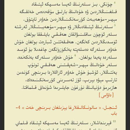
4
چۈنكى، بىز سىلەرنىڭ ئەيسا مەسىھكە ئېتىقاد
قىلغىنىڭلاردىن ۋە خۇدانىڭ بارلىق مۇقەددەس خەلقىگە
مېھىر-مۇھەببەت كۆرسەتكىنىڭلاردىن خەۋەر تاپتۇق.
5
سىلەرنىڭ ئېتىقادىڭلار ۋە مېھىر-مۇھەببىتىڭلار ئەرشتە
سىلەر ئۈچۈن ساقلىنىۋاتقان ھەقىقىي بايلىققا بولغان
ئۈمىدىڭلاردىن كەلگەن. ھەقىقەتتىن ئىبارەت بولغان خۇش
خەۋەر سىلەرگە دەسلەپتە يەتكۈزۈلگەن چاغدىلا بۇ ئۈمىد
6
سىلەردە پەيدا بولغان.
خۇش خەۋەر سىلەرگە يەتكەندە،
سىلەر خۇدانىڭ مېھىر-شەپقىتىنى ھەقىقىي تونۇپ
يەتتىڭلار. ئۇشبۇ خۇش خەۋەر ئاراڭلاردا بىرىنچى كۈندىن
تارتىپ مېۋە بېرىپ، ئۆز تەسىرىنى كۆرسەتكىنىدەك،
ھازىرمۇ دۇنيانىڭ نۇرغۇن جايلىرىدا شۇنداق قىلماقتا.
［داۋامى］
ئىنجىل، « سالونىكالىقلارغا يېزىلغان بىرىنچى خەت » 4-
باب
13
قېرىنداشلار، سىلەرنىڭ ئەيسا مەسىھكە ئېتىقاد قىلماي