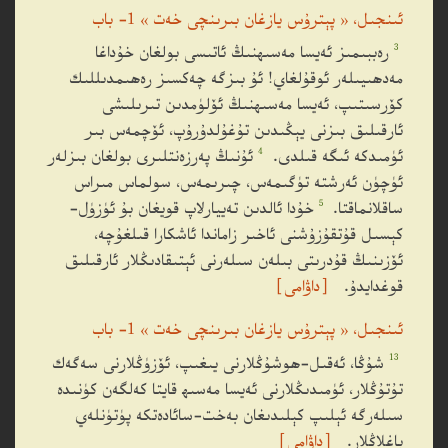
ئىنجىل، « پېترۇس يازغان بىرىنچى خەت » 1- باب
3
رەببىمىز ئەيسا مەسىھنىڭ ئاتىسى بولغان خۇداغا
مەدھىيىلەر ئوقۇلغاي! ئۇ بىزگە چەكسىز رەھىمدىللىك
كۆرسىتىپ، ئەيسا مەسىھنىڭ ئۆلۈمدىن تىرىلىشى
ئارقىلىق بىزنى يېڭىدىن تۇغۇلدۇرۇپ، ئۆچمەس بىر
4
ئۈمىدكە ئىگە قىلدى.
ئۇنىڭ پەرزەنتلىرى بولغان بىزلەر
ئۈچۈن ئەرشتە تۈگىمەس، چىرىمەس، سولماس مىراس
5
ساقلانماقتا.
خۇدا ئالدىن تەييارلاپ قويغان بۇ ئۈزۈل-
كېسىل قۇتقۇزۇشنى ئاخىر زاماندا ئاشكارا قىلغۇچە،
ئۆزىنىڭ قۇدرىتى بىلەن سىلەرنى ئېتىقادىڭلار ئارقىلىق
قوغدايدۇ.
［داۋامى］
ئىنجىل، « پېترۇس يازغان بىرىنچى خەت » 1- باب
13
شۇڭا، ئەقىل-ھوشۇڭلارنى يىغىپ، ئۆزۈڭلارنى سەگەك
تۇتۇڭلار، ئۈمىدىڭلارنى ئەيسا مەسىھ قايتا كەلگەن كۈنىدە
سىلەرگە ئېلىپ كېلىدىغان بەخت-سائادەتكە پۈتۈنلەي
باغلاڭلار.
［داۋامى］