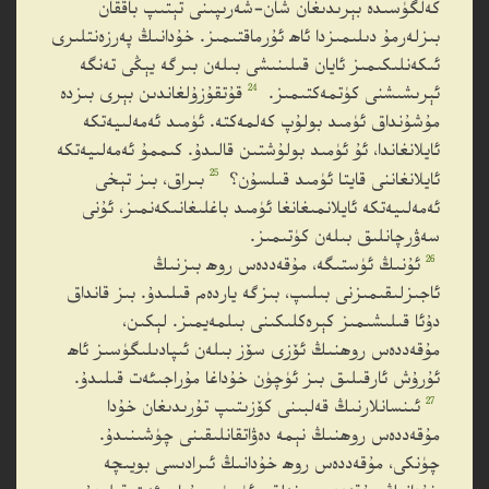
كەلگۈسىدە بېرىدىغان شان-شەرىپىنى تېتىپ باققان
بىزلەرمۇ دىلىمىزدا ئاھ ئۇرماقتىمىز. خۇدانىڭ پەرزەنتلىرى
ئىكەنلىكىمىز ئايان قىلىنىشى بىلەن بىرگە يېڭى تەنگە
24
ئېرىشىشنى كۈتمەكتىمىز.
قۇتقۇزۇلغاندىن بېرى بىزدە
مۇشۇنداق ئۈمىد بولۇپ كەلمەكتە. ئۈمىد ئەمەلىيەتكە
ئايلانغاندا، ئۇ ئۈمىد بولۇشتىن قالىدۇ. كىممۇ ئەمەلىيەتكە
25
ئايلانغاننى قايتا ئۈمىد قىلسۇن؟
بىراق، بىز تېخى
ئەمەلىيەتكە ئايلانمىغانغا ئۈمىد باغلىغانىكەنمىز، ئۇنى
سەۋرچانلىق بىلەن كۈتىمىز.
26
ئۇنىڭ ئۈستىگە، مۇقەددەس روھ بىزنىڭ
ئاجىزلىقىمىزنى بىلىپ، بىزگە ياردەم قىلىدۇ. بىز قانداق
دۇئا قىلىشىمىز كېرەكلىكىنى بىلمەيمىز. لېكىن،
مۇقەددەس روھنىڭ ئۆزى سۆز بىلەن ئىپادىلىگۈسىز ئاھ
ئۇرۇش ئارقىلىق بىز ئۈچۈن خۇداغا مۇراجىئەت قىلىدۇ.
27
ئىنسانلارنىڭ قەلبىنى كۆزىتىپ تۇرىدىغان خۇدا
مۇقەددەس روھنىڭ نېمە دەۋاتقانلىقىنى چۈشىنىدۇ.
چۈنكى، مۇقەددەس روھ خۇدانىڭ ئىرادىسى بويىچە