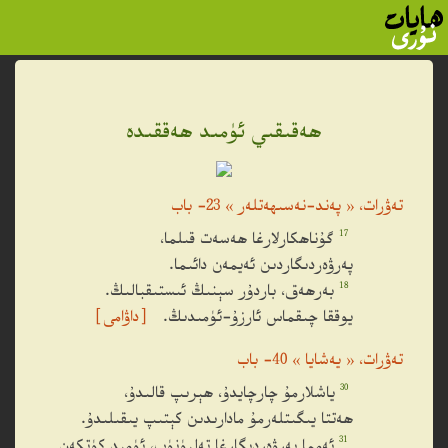
ھەقىقىي ئۈمىد ھەققىدە
تەۋرات، « پەند-نەسىھەتلەر » 23- باب
17
گۇناھكارلارغا ھەسەت قىلما،
پەرۋەردىگاردىن ئەيمەن دائىما.
18
بەرھەق، باردۇر سېنىڭ ئىستىقبالىڭ.
يوققا چىقماس ئارزۇ-ئۈمىدىڭ.
［داۋامى］
تەۋرات، « يەشايا » 40- باب
30
ياشلارمۇ چارچايدۇ، ھېرىپ قالىدۇ،
ھەتتا يىگىتلەرمۇ مادارىدىن كېتىپ يىقىلىدۇ.
31
ئەمما پەرۋەردىگارغا تەلپۈنۈپ، ئۈمىد كۈتكەن