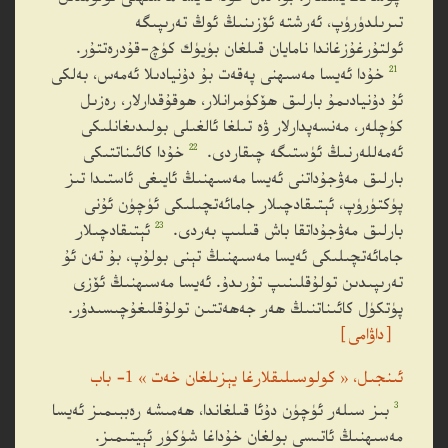
تىرىلدۈرۈپ، ئەرشتە ئۆزىنىڭ ئوڭ تەرىپىگە
ئولتۇرغۇزغاندا نامايان قىلغان بۈيۈك كۈچ-قۇدرەتتۇر.
21
خۇدا ئەيسا مەسىھنى پەقەت بۇ دۇنيادىلا ئەمەس، بەلكى
ئۇ دۇنيادىمۇ بارلىق ھۆكۈمرانلار، ھوقۇقدارلار، رەزىل
كۈچلەر، مەنسەپدارلار ۋە تىلغا ئالغىلى بولىدىغانلىكى
22
ئەمەللەرنىڭ ئۈستىگە چىقاردى.
خۇدا كائىناتتىكى
بارلىق مەۋجۇداتنى ئەيسا مەسىھنىڭ ئايىغى ئاستىدا تىز
پۈكتۈرۈپ، ئېتىقادچىلار جامائەتچىلىكى ئۈچۈن ئۇنى
23
بارلىق مەۋجۇداتقا باش قىلىپ بەردى.
ئېتىقادچىلار
جامائەتچىلىكى ئەيسا مەسىھنىڭ تېنى بولۇپ، بۇ تەن ئۇ
تەرىپىدىن تولۇقلىنىپ تۇرىدۇ. ئەيسا مەسىھنىڭ ئۆزى
پۈتكۈل كائىناتنىڭ ھەر جەھەتتىن تولۇقلىغۇچىسىدۇر.
［داۋامى］
ئىنجىل، « كولوسىلىقلارغا يېزىلغان خەت » 1- باب
3
بىز سىلەر ئۈچۈن دۇئا قىلغاندا، ھەمىشە رەببىمىز ئەيسا
مەسىھنىڭ ئاتىسى بولغان خۇداغا شۈكۈر ئېيتىمىز.