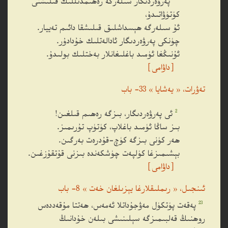
پەرۋەردىگار سىلەرگە رەھىمدىللىك قىلىشنى
كۈتۈۋاتىدۇ،
ئۇ سىلەرگە ھېسداشلىق قىلىشقا دائىم تەييار.
چۈنكى پەرۋەردىگار ئادالەتلىك خۇدادۇر.
ئۇنىڭغا ئۈمىد باغلىغانلار بەختلىك بولىدۇ.
［داۋامى］
تەۋرات، « يەشايا » 33- باب
2
ئى پەرۋەردىگار، بىزگە رەھىم قىلغىن!
بىز ساڭا ئۈمىد باغلاپ، كۈتۈپ تۇرىمىز.
ھەر كۈنى بىزگە كۈچ-قۇدرەت بەرگىن.
بېشىمىزغا كۈلپەت چۈشكەندە بىزنى قۇتقۇزغىن.
［داۋامى］
ئىنجىل، « رىملىقلارغا يېزىلغان خەت » 8- باب
23
پەقەت پۈتكۈل مەۋجۇداتلا ئەمەس، ھەتتا مۇقەددەس
روھنىڭ قەلبىمىزگە سېلىنىشى بىلەن خۇدانىڭ