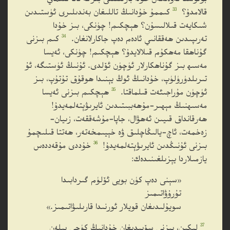
33
قالامدۇ؟
كىممۇ خۇدانىڭ تاللىغان بەندىلىرى ئۈستىدىن
شىكايەت قىلالىسۇن؟ ھېچكىم! چۈنكى، بىز خۇدا
34
تەرىپىدىن ھەققانىي ئادەم دەپ جاكارلانغان.
كىم بىزنى
گۇناھقا مەھكۇم قىلالايدۇ؟ ھېچكىم! چۈنكى، ئەيسا
مەسىھ بىز گۇناھكارلار ئۈچۈن ئۆلدى. ئۇنىڭ ئۈستىگە، ئۇ
تىرىلدۈرۈلۈپ، خۇدانىڭ ئوڭ يېنىدا ھوقۇق تۇتۇپ، بىز
35
ئۈچۈن مۇراجىئەت قىلماقتا.
ھېچكىم بىزنى ئەيسا
مەسىھنىڭ مېھىر-مۇھەببىتىدىن ئايرىۋېتەلمەيدۇ!
ھەرقانداق قىيىن ئەھۋال، جاپا-مۇشەققەت، زىيان-
زەخمەت، ئاچ-يالىڭاچلىق ۋە خېيىمخەتەر، ھەتتا قىلىچمۇ
36
بىزنى ئۇنىڭدىن ئايرىۋېتەلمەيدۇ!
خۇددى مۇقەددەس
يازمىلاردا يېزىلغىنىدەك:
«سېنى دەپ كۈن بويى ئۆلۈم گىردابىدا
تۇرۇۋاتىمىز
سويۇلىدىغان قويلار ئورنىدا قارىلىۋاتىمىز.»
37
لېكىن، بىزنى سۆيىدىغان خۇدانىڭ كۈچى بىلەن