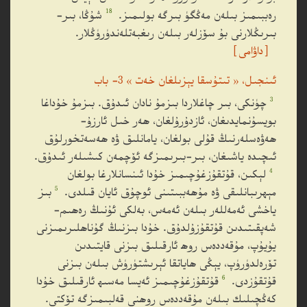
18
رەببىمىز بىلەن مەڭگۈ بىرگە بولىمىز.
شۇڭا، بىر-
بىرىڭلارنى بۇ سۆزلەر بىلەن رىغبەتلەندۈرۈڭلار.
［داۋامى］
ئىنجىل، « تىتۇسقا يېزىلغان خەت » 3- باب
3
چۈنكى، بىر چاغلاردا بىزمۇ نادان ئىدۇق. بىزمۇ خۇداغا
بويسۇنمايدىغان، ئازدۇرۇلغان، ھەر خىل ئارزۇ-
ھەۋەسلەرنىڭ قۇلى بولغان، يامانلىق ۋە ھەسەتخورلۇق
ئىچىدە ياشىغان، بىر-بىرىمىزگە ئۆچمەن كىشىلەر ئىدۇق.
4
لېكىن، قۇتقۇزغۇچىمىز خۇدا ئىنسانلارغا بولغان
5
مېھرىبانلىقى ۋە مۇھەببىتىنى ئوچۇق ئايان قىلدى.
بىز
ياخشى ئەمەللەر بىلەن ئەمەس، بەلكى ئۇنىڭ رەھىم-
شەپقىتىدىن قۇتقۇزۇلدۇق. خۇدا بىزنىڭ گۇناھلىرىمىزنى
يۇيۇپ، مۇقەددەس روھ ئارقىلىق بىزنى قايتىدىن
تۆرەلدۈرۈپ، يېڭى ھاياتقا ئېرىشتۈرۈش بىلەن بىزنى
6
قۇتقۇزدى.
قۇتقۇزغۇچىمىز ئەيسا مەسىھ ئارقىلىق خۇدا
كەڭچىلىك بىلەن مۇقەددەس روھنى قەلبىمىزگە تۆكتى.