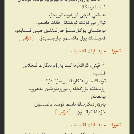
كىشىلەرنىڭلا
ھاياتىي كۈچى ئۇرغۇپ تۇرىدۇ،
ئۇلار بۈركۈتكە ئوخشاش قانات قاقىدۇ.
توختىماي يۈگۈرسىمۇ ھارغىنلىق ھېس قىلمايدۇ،
قانچىلىك يول ماڭسىمۇ چارچىمايدۇ.
［داۋامى］
تەۋرات، « يەشايا » 50- باب
10
قېنى، ئاراڭلاردا كىم پەرۋەردىگارغا ئىخلاس
قىلىپ،
ئۇنىڭ خىزمەتكارىغا بويسۇنىدۇ؟
زۇلمەتتە يۈرگەنلەر، يورۇقلۇقتىن مەھرۇم
بولغانلار
پەرۋەردىگارنىڭ نامىغا ئۈمىد باغلىسۇن،
خۇداغا تايانسۇن.
［داۋامى］
تەۋرات، « يەشايا » 30- باب
18