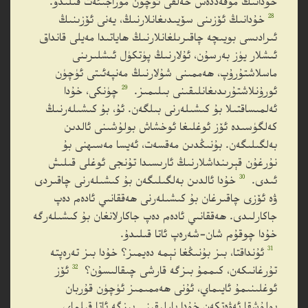
خۇدانىڭ مۇقەددەس خەلقى ئۈچۈن مۇراجىئەت قىلىدۇ.
28
خۇدانىڭ ئۆزىنى سۆيىدىغانلارنىڭ، يەنى ئۆزىنىڭ
ئىرادىسى بويىچە چاقىرىلغانلارنىڭ ھاياتىدا مەيلى قانداق
ئىشلار يۈز بەرسۇن، ئۇلارنىڭ پۈتكۈل ئىشلىرىنى
ماسلاشتۇرۇپ، ھەممىنى شۇلارنىڭ مەنپەئىتى ئۈچۈن
29
ئورۇنلاشتۇرىدىغانلىقىنى بىلىمىز.
چۈنكى، خۇدا
ئەلمىساقتىلا بۇ كىشىلەرنى بىلگەن. ئۇ، بۇ كىشىلەرنىڭ
كەلگۈسىدە ئۆز ئوغلىغا ئوخشاش بولۇشىنى ئالدىن
بەلگىلىگەن. بۇنىڭدىن مەقسەت، ئەيسا مەسىھنى بۇ
نۇرغۇن قېرىنداشلارنىڭ ئارىسىدا تۇنجى ئوغلى قىلىش
30
ئىدى.
خۇدا ئالدىن بەلگىلىگەن بۇ كىشىلەرنى چاقىردى
ۋە ئۆزى چاقىرغان بۇ كىشىلەرنى ھەققانىي ئادەم دەپ
جاكارلىدى. ھەققانىي ئادەم دەپ جاكارلانغان بۇ كىشىلەرگە
خۇدا چوقۇم شان-شەرەپ ئاتا قىلىدۇ.
31
ئۇنداقتا، بىز بۇنىڭغا نېمە دەيمىز؟ خۇدا بىز تەرەپتە
32
تۇرغانىكەن، كىممۇ بىزگە قارشى چىقالىسۇن؟
ئۆز
ئوغلىنىمۇ ئايىماي، ئۇنى ھەممىمىز ئۈچۈن قۇربان
بولۇشقا ئەۋەتكەن خۇدا بارلىقىنى بىزگە ئاتا قىلماي