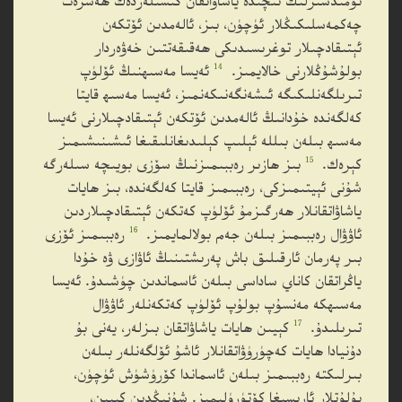
ئۈمىدسىزلىك ئىچىدە ياشاۋاتقان كىشىلەردەك ھەسرەت
چەكمەسلىكىڭلار ئۈچۈن، بىز، ئالەمدىن ئۆتكەن
ئېتىقادچىلار توغرىسىدىكى ھەقىقەتتىن خەۋەردار
14
بولۇشۇڭلارنى خالايمىز.
ئەيسا مەسىھنىڭ ئۆلۈپ
تىرىلگەنلىكىگە ئىشەنگەنىكەنمىز، ئەيسا مەسىھ قايتا
كەلگەندە خۇدانىڭ ئالەمدىن ئۆتكەن ئېتىقادچىلارنى ئەيسا
مەسىھ بىلەن بىللە ئېلىپ كېلىدىغانلىقىغا ئىشىنىشىمىز
15
كېرەك.
بىز ھازىر رەببىمىزنىڭ سۆزى بويىچە سىلەرگە
شۇنى ئېيتىمىزكى، رەببىمىز قايتا كەلگەندە، بىز ھايات
ياشاۋاتقانلار ھەرگىزمۇ ئۆلۈپ كەتكەن ئېتىقادچىلاردىن
16
ئاۋۋال رەببىمىز بىلەن جەم بولالمايمىز.
رەببىمىز ئۆزى
بىر پەرمان ئارقىلىق باش پەرىشتىنىڭ ئاۋازى ۋە خۇدا
ياڭراتقان كاناي ساداسى بىلەن ئاسماندىن چۈشىدۇ. ئەيسا
مەسىھكە مەنسۇپ بولۇپ ئۆلۈپ كەتكەنلەر ئاۋۋال
17
تىرىلىدۇ.
كېيىن ھايات ياشاۋاتقان بىزلەر، يەنى بۇ
دۇنيادا ھايات كەچۈرۈۋاتقانلار ئاشۇ ئۆلگەنلەر بىلەن
بىرلىكتە رەببىمىز بىلەن ئاسماندا كۆرۈشۈش ئۈچۈن،
بۇلۇتلار ئارىسىغا كۆتۈرۈلىمىز. شۇنىڭدىن كېيىن،