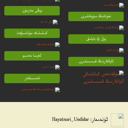
يېڭى مەزمۇن
خۇدانىڭ سۈپەتلىرى
كىشىلىك مۇناسىۋەت
پۇل ۋە بايلىق
ئەيسا مەسىھ
ئاياللارنىڭ قىسسىلىرى
تەمسىللەر
ئۈندىدار: Hayatnuri_Undidar