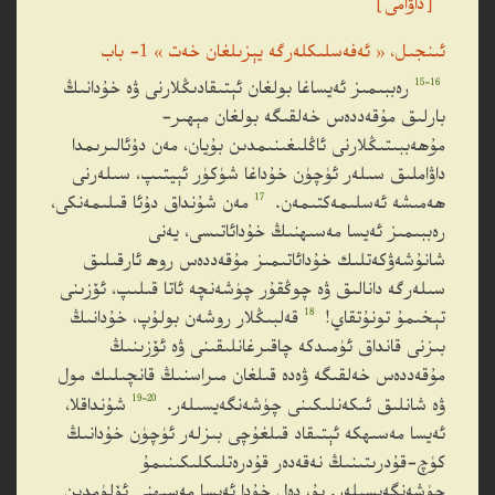
［داۋامى］
ئىنجىل، « ئەفەسلىكلەرگە يېزىلغان خەت » 1- باب
15-16
رەببىمىز ئەيساغا بولغان ئېتىقادىڭلارنى ۋە خۇدانىڭ
بارلىق مۇقەددەس خەلقىگە بولغان مېھىر-
مۇھەببىتىڭلارنى ئاڭلىغىنىمدىن بۇيان، مەن دۇئالىرىمدا
داۋاملىق سىلەر ئۈچۈن خۇداغا شۈكۈر ئېيتىپ، سىلەرنى
17
ھەمىشە ئەسلىمەكتىمەن.
مەن شۇنداق دۇئا قىلىمەنكى،
رەببىمىز ئەيسا مەسىھنىڭ خۇدائاتىسى، يەنى
شانۇشەۋكەتلىك خۇدائاتىمىز مۇقەددەس روھ ئارقىلىق
سىلەرگە دانالىق ۋە چوڭقۇر چۈشەنچە ئاتا قىلىپ، ئۆزىنى
18
تېخىمۇ تونۇتقاي!
قەلبىڭلار روشەن بولۇپ، خۇدانىڭ
بىزنى قانداق ئۈمىدكە چاقىرغانلىقىنى ۋە ئۆزىنىڭ
مۇقەددەس خەلقىگە ۋەدە قىلغان مىراسنىڭ قانچىلىك مول
19-20
ۋە شانلىق ئىكەنلىكىنى چۈشەنگەيسىلەر.
شۇنداقلا،
ئەيسا مەسىھكە ئېتىقاد قىلغۇچى بىزلەر ئۈچۈن خۇدانىڭ
كۈچ-قۇدرىتىنىڭ نەقەدەر قۇدرەتلىكلىكىنىمۇ
چۈشەنگەيسىلەر. بۇ، دەل خۇدا ئەيسا مەسىھنى ئۆلۈمدىن