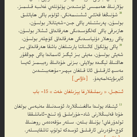
بۇلارنىڭ ھەممىسى ئۈستىدىن پۈتۈنلەي غەلىبە قىلىمىز.
38
شۇنىڭغا قەتئىي ئىشىنىمەنكى، ئۆلۈم ياكى ھاياتلىق
بولسۇن، پەرىشتىلەر ياكى جىن-شەيتانلار بولسۇن،
ھازىرقى ياكى كەلگۈسىدىكى ھەرقانداق ئىشلار بولسۇن،
ياكى روھلار دۇنياسىدىكى ھەرقانداق كۈچلەر بولسۇن،
39
ياكى پۈتكۈل كائىناتتا يارىتىلغان باشقا ھەرقانداق بىر
شەيئى بولسۇن، مەيلى بىز ئېگىز ئاسماندا ياكى چوڭقۇر
ھاڭنىڭ تېگىدە بولايلى، بىزنى خۇدانىڭ رەببىمىز ئەيسا
مەسىھ ئارقىلىق ئاتا قىلغان مېھىر-مۇھەببىتىدىن
ئايرىۋېتەلمەيدۇ.
［داۋامى］
ئىنجىل، « رىملىقلارغا يېزىلغان خەت » 15- باب
13
ئېتىقاد يولىدا ماڭغىنىڭلاردا، ئۈمىدنىڭ مەنبەسى بولغان
خۇدا قەلبىڭلارنى شاد-خۇراملىق ۋە تىنچ-ئامانلىققا
تولدۇرغاي! بۇنىڭ بىلەن، سىلەر مۇقەددەس روھنىڭ
كۈچ-قۇدرىتى ئارقىلىق ئۈمىدكە تولۇپ تاشقايسىلەر.