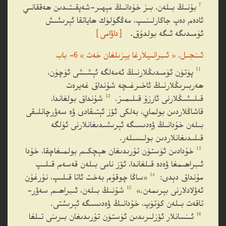
7
بۇنىڭ بىلەن، بىز خۇدانىڭ مېھىر-شەپقىتىدىن ھەققانىي
ئادەم دەپ جاكارلىنىپ، مەڭگۈلۈك ھاياتقا ئېرىشىش
ئۈمىدىگە ئىگە بولدۇق.
［داۋامى］
ئىنجىل، « ئىبرانىيلارغا يېزىلغان خەت » 6- باب
11
پۈتۈن ئۈمىدىڭلارنىڭ ئەمەلگە ئېشىشى ئۈچۈن،
ھەربىرىڭلارنىڭ ئاخىرغىچە شۇنداق غەيرەت
12
قىلىشىڭلارنى ئارزۇ قىلىمىز.
شۇنداق بولغاندا،
قاشاڭلاردىن بولماي، بەلكى ئۆز ئېتىقادى ۋە سەۋرچانلىقى
بىلەن خۇدانىڭ ۋەدىسىگە ئېرىشىدىغانلارنى ئۈلگە
قىلىدىغانلاردىن بولىسىلەر.
13
خۇدادىن ئۈستۈن تۇرىدىغان ھېچكىم بولمىغاچقا، خۇدا
ئىبراھىمغا ۋەدە قىلغاندا، ئۆز نامى بىلەن قەسەم قىلىپ
14
مۇنداق دېدى:
«ساڭا چوقۇم بەخت ئاتا قىلىپ، نۇرغۇن
15
ئەۋلادلارنى بېرىمەن.»
شۇنىڭ بىلەن، ئىبراھىم سەۋر-
تاقەت بىلەن كۈتۈپ، خۇدانىڭ ۋەدىسىگە ئېرىشتى.
16
ئىنسانلار ئۆزلىرىدىن ئۈستۈن تۇرىدىغان بىرىنى تىلغا