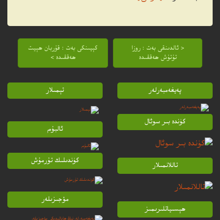
< ئالدىنقى بەت : روزا
كېيىنكى بەت : قۇربان ھېيت
تۇتۇش ھەققىدە
ھەققىدە >
پەيغەمبەرلەر
تېمىلار
كۈندە بىر سوئال
ئالبۇم
كۈندىلىك تۇرمۇش
تاللانمىلار
مۆجىزىلەر
ھېسىياتلىرىمىز