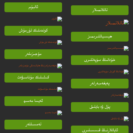
ئالبۇم
تاللانمىلار
كۈندىلىك تۇرمۇش
ھېسىياتلىرىمىز
مۆجىزىلەر
خۇدانىڭ سۈپەتلىرى
كىشىلىك مۇناسىۋەت
پەيغەمبەرلەر
ئەيسا مەسىھ
پۇل ۋە بايلىق
تەمسىللەر
ئاياللارنىڭ قىسسىلىرى