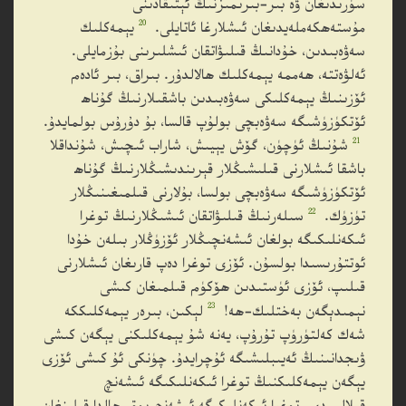
سۈرىدىغان ۋە بىر-بىرىمىزنىڭ ئېتىقادىنى
20
مۇستەھكەملەيدىغان ئىشلارغا ئاتايلى.
يېمەكلىك
سەۋەبىدىن، خۇدانىڭ قىلىۋاتقان ئىشلىرىنى بۇزمايلى.
ئەلۋەتتە، ھەممە يېمەكلىك ھالالدۇر. بىراق، بىر ئادەم
ئۆزىنىڭ يېمەكلىكى سەۋەبىدىن باشقىلارنىڭ گۇناھ
ئۆتكۈزۈشىگە سەۋەبچى بولۇپ قالسا، بۇ دۇرۇس بولمايدۇ.
21
شۇنىڭ ئۈچۈن، گۆش يېيىش، شاراب ئىچىش، شۇنداقلا
باشقا ئىشلارنى قىلىشىڭلار قېرىندىشىڭلارنىڭ گۇناھ
ئۆتكۈزۈشىگە سەۋەبچى بولسا، بۇلارنى قىلمىغىنىڭلار
22
تۈزۈك.
سىلەرنىڭ قىلىۋاتقان ئىشىڭلارنىڭ توغرا
ئىكەنلىكىگە بولغان ئىشەنچىڭلار ئۆزۈڭلار بىلەن خۇدا
ئوتتۇرىسىدا بولسۇن. ئۆزى توغرا دەپ قارىغان ئىشلارنى
قىلىپ، ئۆزى ئۈستىدىن ھۆكۈم قىلمىغان كىشى
23
نېمىدېگەن بەختلىك-ھە!
لېكىن، بىرەر يېمەكلىككە
شەك كەلتۈرۈپ تۇرۇپ، يەنە شۇ يېمەكلىكنى يېگەن كىشى
ۋىجدانىنىڭ ئەيىبلىشىگە ئۇچرايدۇ. چۈنكى ئۇ كىشى ئۆزى
يېگەن يېمەكلىكنىڭ توغرا ئىكەنلىكىگە ئىشەنچ