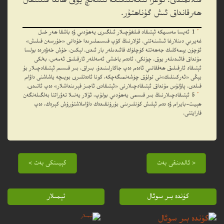
قىلالمىدى. توغرا ئىكەنلىكىگە ئىشەنچ يوق ھالدا قىلىنغان
ھەرقانداق ئىش گۇناھتۇر.
*
1
ئەيسا مەسىھكە ئېتىقاد قىلغۇچىلار ئىلگىرى يەھۇدىي ۋە باشقا ھەر خىل
غەيرىي دىنلارغا ئىشىنەتتى. ئۇلارنىڭ كۆپ قىسىملىرىدا خۇدانى «خۇرسەن قىلىش»
ئۈچۈن يېمەكلىك جەھەتتە كۈچلۈك قائىدىلەر بار ئىدى. لېكىن، خۇش خەۋەردە بولسا
مۇنداق قائىدىلەر يوق. چۈنكى، ئادەم ياخشى ئەمەللەر ئارقىلىق ئەمەس، بەلكى
ئېتىقاد ئارقىلىق ھەققانىي ئادەم دەپ جاكارلىنىدۇ. بىراق، بىر قىسىم ئېتىقادچىلار بۇ
يېڭى «ئەركىنلىك»نى تولۇق چۈشەنمىگەچكە، كونا ئادەتلىرى بويىچە ياشاشنى داۋام
قىلدى. پاۋلۇس مۇنداق ئېتىقادچىلارنى «ئېتىقادى ئاجىز قېرىنداشلار» دەپ ئاتىدى.
*
5
ئېتىقادچىلارنىڭ بىر قىسمى يەھۇدىي بولۇپ، ئۇلار يەنىلا تەۋراتتا بەلگىلەنگەن
ھېيت-بايرام ۋە دەم ئېلىش كۈنلىرىنى بۇرۇنقىدەك داۋاملاشتۇرۇش كېرەك، دەپ
قارايتتى.
< ئالدىنقى بەت
كېيىنكى بەت >
كۈندە بىر سوئال
تېمىلار