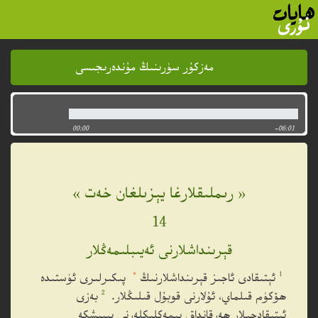
مەزكۇر سۈرىنىڭ مۇندەرىجىسى
مەزكۇر سۈرىنىڭ مۇندەرىجىسى
00:00
-06:01
« رىملىقلارغا يېزىلغان خەت »
14
قېرىنداشلارنى ئەيىبلىمەڭلار
*
1
ئېتىقادى ئاجىز قېرىنداشلارنىڭ
پىكىرلىرى ئۈستىدە
2
ھۆكۈم قىلماي، ئۇلارنى قوبۇل قىلىڭلار.
بەزى
ئېتىقادچىلار ھەرقانداق يېمەكلىكلەرنى يېيىشكە