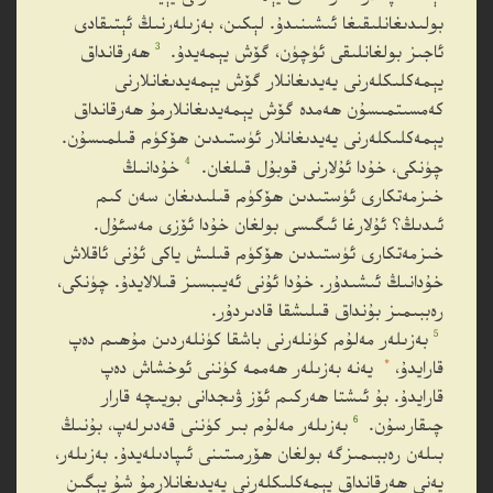
بولىدىغانلىقىغا ئىشىنىدۇ. لېكىن، بەزىلەرنىڭ ئېتىقادى
3
ئاجىز بولغانلىقى ئۈچۈن، گۆش يېمەيدۇ.
ھەرقانداق
يېمەكلىكلەرنى يەيدىغانلار گۆش يېمەيدىغانلارنى
كەمسىتمىسۇن ھەمدە گۆش يېمەيدىغانلارمۇ ھەرقانداق
يېمەكلىكلەرنى يەيدىغانلار ئۈستىدىن ھۆكۈم قىلمىسۇن.
4
چۈنكى، خۇدا ئۇلارنى قوبۇل قىلغان.
خۇدانىڭ
خىزمەتكارى ئۈستىدىن ھۆكۈم قىلىدىغان سەن كىم
ئىدىڭ؟ ئۇلارغا ئىگىسى بولغان خۇدا ئۆزى مەسئۇل.
خىزمەتكارى ئۈستىدىن ھۆكۈم قىلىش ياكى ئۇنى ئاقلاش
خۇدانىڭ ئىشىدۇر. خۇدا ئۇنى ئەيىبسىز قىلالايدۇ. چۈنكى،
رەببىمىز بۇنداق قىلىشقا قادىردۇر.
5
بەزىلەر مەلۇم كۈنلەرنى باشقا كۈنلەردىن مۇھىم دەپ
*
قارايدۇ،
يەنە بەزىلەر ھەممە كۈننى ئوخشاش دەپ
قارايدۇ. بۇ ئىشتا ھەركىم ئۆز ۋىجدانى بويىچە قارار
6
چىقارسۇن.
بەزىلەر مەلۇم بىر كۈننى قەدىرلەپ، بۇنىڭ
بىلەن رەببىمىزگە بولغان ھۆرمىتىنى ئىپادىلەيدۇ. بەزىلەر،
يەنى ھەرقانداق يېمەكلىكلەرنى يەيدىغانلارمۇ شۇ يېگىن