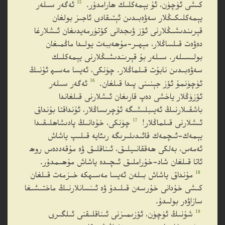
15
كىشى ئۈچۈن، ئۇ يېمەكلىك ھارامدۇر.
ئەگەر سىلەر
يېمەكلىكىڭلار سەۋەبىدىن ئېتىقادى ئاجىز بولغان
قېرىندىشىڭلارنى ئۆز ۋىجدانى كۆتۈرمەيدىغان ئىشلارغا
دەۋەت قىلساڭلار، مېھىر-مۇھەببەت يولىدا ماڭمىغان
بولىسىلەر. سىلەر بۇ قېرىندىشىڭلارنى يېمەكلىك
سەۋەبىدىن نابۇت قىلماڭلار. چۈنكى، ئەيسا مەسىھ ئۇنىڭ
16
ئۈچۈنمۇ ئۆز جېنىنى پىدا قىلغان.
ئەگەر سىلەر
ئۆزۈڭلار ياخشى دەپ قارىغان ئىشلارنى قىلغاندا
باشقىلارنىڭ ئەيىبلىشىگە ئۇچرىساڭلار، ئۇنداقتا بۇنداق
17
ئىشلارنى قىلماڭلار!
چۈنكى، خۇدانىڭ پادىشاھلىقىدا
يېمەك-ئىچمەك قائىدىلىرىگە رىئايە قىلىپ ياشاش
ئەمەس، بەلكى ھەققانىيلىق، ئىناقلىق ۋە مۇقەددەس روھ
ئاتا قىلغان شاد-خۇراملىق ئىچىدە ياشاش مۇھىمدۇر.
18
مۇنداق ياشاش بىلەن ئەيسا مەسىھكە خىزمەت قىلغان
كىشى خۇدانى خۇرسەن قىلىدۇ ۋە ئىنسانلارنىڭ ماختىشىغا
سازاۋەر بولىدۇ.
19
شۇنىڭ ئۈچۈن، ئۆزىمىزنى ئىناقلىقنى ئىلگىرى