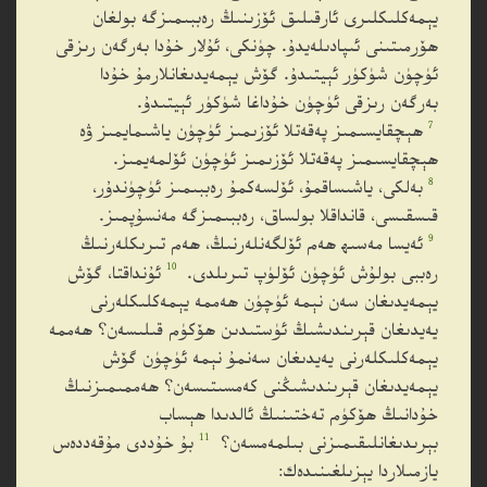
يېمەكلىكلىرى ئارقىلىق ئۆزىنىڭ رەببىمىزگە بولغان
ھۆرمىتىنى ئىپادىلەيدۇ. چۈنكى، ئۇلار خۇدا بەرگەن رىزقى
ئۈچۈن شۈكۈر ئېيتىدۇ. گۆش يېمەيدىغانلارمۇ خۇدا
بەرگەن رىزقى ئۈچۈن خۇداغا شۈكۈر ئېيتىدۇ.
7
ھېچقايسىمىز پەقەتلا ئۆزىمىز ئۈچۈن ياشىمايمىز ۋە
ھېچقايسىمىز پەقەتلا ئۆزىمىز ئۈچۈن ئۆلمەيمىز.
8
بەلكى، ياشىساقمۇ، ئۆلسەكمۇ رەببىمىز ئۈچۈندۇر،
قىسقىسى، قانداقلا بولساق، رەببىمىزگە مەنسۇپمىز.
9
ئەيسا مەسىھ ھەم ئۆلگەنلەرنىڭ، ھەم تىرىكلەرنىڭ
10
رەببى بولۇش ئۈچۈن ئۆلۈپ تىرىلدى.
ئۇنداقتا، گۆش
يېمەيدىغان سەن نېمە ئۈچۈن ھەممە يېمەكلىكلەرنى
يەيدىغان قېرىندىشىڭ ئۈستىدىن ھۆكۈم قىلىسەن؟ ھەممە
يېمەكلىكلەرنى يەيدىغان سەنمۇ نېمە ئۈچۈن گۆش
يېمەيدىغان قېرىندىشىڭنى كەمسىتىسەن؟ ھەممىمىزنىڭ
خۇدانىڭ ھۆكۈم تەختىنىڭ ئالدىدا ھېساب
11
بېرىدىغانلىقىمىزنى بىلمەمسەن؟
بۇ خۇددى مۇقەددەس
يازمىلاردا يېزىلغىنىدەك: