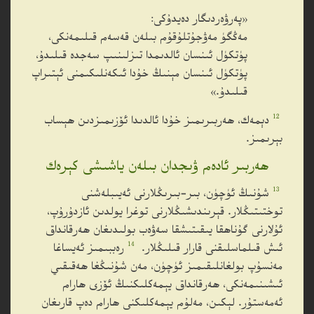
«پەرۋەردىگار دەيدۇكى:
مەڭگۈ مەۋجۇتلۇقۇم بىلەن قەسەم قىلىمەنكى،
پۈتكۈل ئىنسان ئالدىمدا تىزلىنىپ سەجدە قىلىدۇ،
پۈتكۈل ئىنسان مېنىڭ خۇدا ئىكەنلىكىمنى ئېتىراپ
قىلىدۇ.»
12
دېمەك، ھەربىرىمىز خۇدا ئالدىدا ئۆزىمىزدىن ھېساب
بېرىمىز.
ھەربىر ئادەم ۋىجدان بىلەن ياشىشى كېرەك
13
شۇنىڭ ئۈچۈن، بىر-بىرىڭلارنى ئەيىبلەشنى
توختىتىڭلار. قېرىندىشىڭلارنى توغرا يولدىن ئازدۇرۇپ،
ئۇلارنى گۇناھقا يىقىتىشقا سەۋەب بولىدىغان ھەرقانداق
14
ئىش قىلماسلىقنى قارار قىلىڭلار.
رەببىمىز ئەيساغا
مەنسۇپ بولغانلىقىمىز ئۈچۈن، مەن شۇنىڭغا ھەقىقىي
ئىشىنىمەنكى، ھەرقانداق يېمەكلىكنىڭ ئۆزى ھارام
ئەمەستۇر. لېكىن، مەلۇم يېمەكلىكنى ھارام دەپ قارىغان