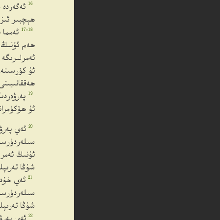
16
ئەگەردە 
ھېچبىر ئىز 
17-18
ئەمما 
ھەم ئۇنىڭ ئ
ئەمرلىرىگە 
ئۇ كۆرسىتەر
ھەققانىيىتى 
19
پەرۋەردىگ
ئۇ ھۆكۈمران
20
ئەي پەرۋ
سىلەردۇرسى
ئۇنىڭ ئەمرل
شۇڭا تەرىپل
21
ئەي خۇدا
سىلەردۇرسىل
شۇڭا تەرىپل
22
ئەي پەرۋەر