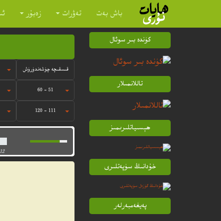
باش بەت
تەۋرات
زەبۇر
ئى
كۈندە بىر سوئال
قىسقىچە چۈشەندۈرۈش
تاللانمىلار
51 - 60
111 - 120
ھېسىياتلىرىمىز
12
خۇدانىڭ سۈپەتلىرى
پەيغەمبەرلەر