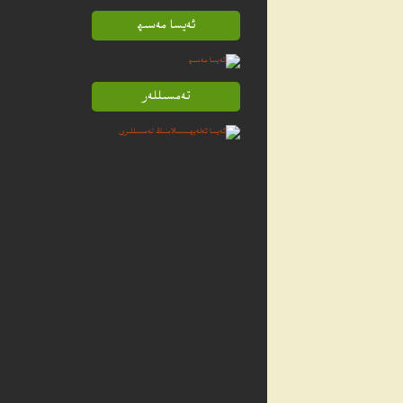
ئەيسا مەسىھ
تەمسىللەر