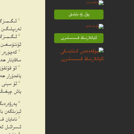
پۇل ۋە بايلىق
1
ئىگىمىزگە
تەرىپلىگىن 
2
ئىگىمىزگە
ئاياللارنىڭ قىسسىلىرى
ئۇنتۇمىغىن 
3
كەچۈرەر ئ
ساقايتار ھە
4
ئۇ قۇتقۇز
ياغدۇرار ھە
5
ئۇ سېنى ب
ياش چېغىڭد
6
پەرۋەردىگ
ئېزىلگەن بار
7
نامايان ق
ئىسرائىل ئەۋ
8