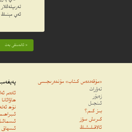
تەرىپلەڭلار
ئەي مېنىڭ ق
< ئالدىنقى بەت
«مۇقەددەس كىتاب» مۇندەرىجىسى
پەيغەمبە
تەۋرات
ئادەم ئە
زەبۇر
ھاۋائانا
ئىنجىل
نۇھ ئەلە
بىز كىم؟
ئىبراھىم
كىرىش سۆز
ئىسمائىل
ئالاقىلىشىڭ
ئىسھاق ئ