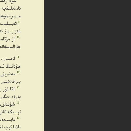
خۇدا رەھى
ئاسانلىقچە 
مېھىر-مۇھە
9
ئەيىبلىمە
غەزىپىمۇ ئە
10
ئۇ مۇئامى
جازالىمىغاند
11
ئاسمان، 
خۇدانىڭ ئى
12
مەشرىق م
يىراقلاشتۇر
13
ئاتا ئۆز 
پەرۋەردىگار
14
شۇنداق، 
ئېسىگە ئالا
15
مايسىدەك
دالادا ئېچى