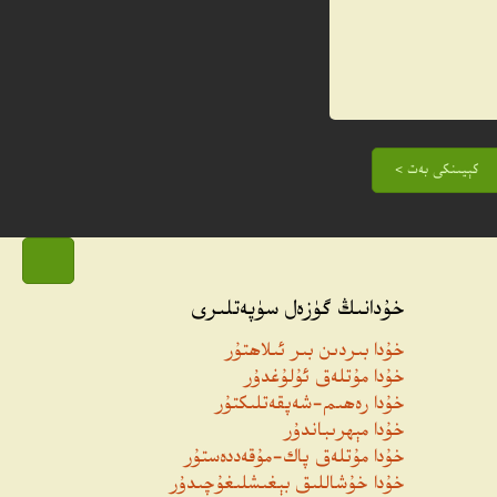
كېيىنكى بەت >
خۇدانىڭ گۈزەل سۈپەتلىرى
خۇدا بىردىن بىر ئىلاھتۇر
خۇدا مۇتلەق ئۇلۇغدۇر
خۇدا رەھىم-شەپقەتلىكتۇر
خۇدا مېھرىباندۇر
خۇدا مۇتلەق پاك-مۇقەددەستۇر
خۇدا خۇشاللىق بېغىشلىغۇچىدۇر