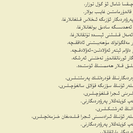
چىقسا شامال ئۇ گۈل توزار،
قالدۇرماستىن غايىب بولار.
پەرۋەردىگار ئۆزىگە ئىخلاس قىلغانلارغا،
ەھدىسىگە سادىق بولغانلارغا،
ئەمەل قىلىشنى ئېسىدە تۇتقانلارغا،
 مەڭگۈلۈك مۇھەببىتىنى ئاداققىچە،
داۋام ئېتەر ئەۋلادتىن-ئەۋلادقىچە.
ار ئورناتقاندۇر تەختىنى ئەرشكە،
لىق قىلار ھەممىنىڭ ئۈستىدە.
ەردىگارنىڭ قۇدرەتلىك پەرىشتىلىرى،
لەر ئۇنىڭ سۆزىگە قۇلاق سالغۇچىلىرى،
ىرىنى ئىجرا قىلغۇچىلىرى،
ەپ كۈيلەڭلار پەرۋەردىگارنى.
نىڭ ئەرشتىكىلىرى،
ەر ئۇنىڭ ئىرادىسىنى ئىجرا قىلىدىغان خىزمەتچىلىرى،
ەپ كۈيلەڭلار پەرۋەردىگارنى.
دىگار ياراتقانلار،