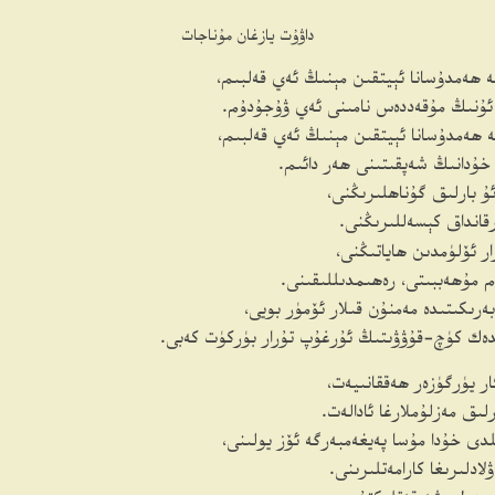
داۋۇت يازغان مۇناجات
 ھەمدۇسانا ئېيتقىن مېنىڭ ئەي قەلبىم،
ئۇنىڭ مۇقەددەس نامىنى ئەي ۋۇجۇدۇم.
 ھەمدۇسانا ئېيتقىن مېنىڭ ئەي قەلبىم،
خۇدانىڭ شەپقىتىنى ھەر دائىم.
ۇ بارلىق گۇناھلىرىڭنى،
رقانداق كېسەللىرىڭنى.
ار ئۆلۈمدىن ھاياتىڭنى،
م مۇھەببىتى، رەھىمدىللىقىنى.
ەرىكىتىدە مەمنۇن قىلار ئۆمۈر بويى،
ەك كۈچ-قۇۋۋىتىڭ ئۇرغۇپ تۇرار بۈركۈت كەبى.
ار يۈرگۈزەر ھەققانىيەت،
لىق مەزلۇملارغا ئادالەت.
ىلدى خۇدا مۇسا پەيغەمبەرگە ئۆز يولىنى،
لادلىرىغا كارامەتلىرىنى.