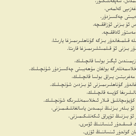
مدىل، شەپقەتلىكتۇر،
غەزىپى كەلمەس،
ببىتى چەكسىزدۇر.
س ئۇ بىزنى ئۇزاققىچە،
مەستۇر ئاداققىچە.
لە قىلمىغاندۇر بىزگە گۇناھلىرىمىزغا يارىشا،
ۇر بىزنى ئۇ قىلمىشلىرىمىزغا قارىتا.
زېمىندىن ئېگىز بولسا قانچىلىك،
خلاسمەنلەرگە بولغان مۇھەببىتى چەكسىزدۇر شۇنچىلىك.
ەغرىبتىن يىراق بولسا قانچىلىك،
غاندۇر گۇناھلىرىمىزنى ئۇ بىزدىن شۇنچىلىك.
بالىلىرىغا كۆيسە قانچىلىك،
 كۆيۈمچانلىق قىلار ئىخلاسمەنلىرىگە شۇنچىلىك.
ئۇ بىلەر بىزنىڭ نېمىدىن ياسالغانلىقىمىزنى،
ر ئۇ بىزنىڭ تۇپراق ئىكەنلىكىمىزنى.
 قىسقىدۇر ئىنساننىڭ ئۆمرى،
لغان گۈلدۈر ئىنساننىڭ ئۆزى.