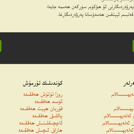
 پەرۋەردىگارنى ئۇ ھۆكۈم سۈرگەن ھەممە جايدا،
ەلبىم ئېيتقىن ھەمدۇسانا پەرۋەردىگارغا.
رلەر
كۈندىلىك تۇرمۇش
لەيھىسسالام
روزا تۇتۇش ھەققىدە
ئۈمىد ھەققىدە
يھىسسالام
قۇربان ھېيت ھەققىدە
 ئەلەيھىسسالام
پاكلىق ھەققىدە
 ئەلەيھىسسالام
ئاچچىقلىنىش ھەققىدە
ەلەيھىسسالام
ھاراق ئىچىش ھەققىدە