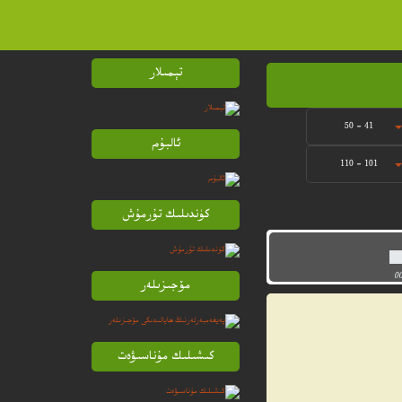
تېمىلار
41 - 50
ئالبۇم
101 - 110
كۈندىلىك تۇرمۇش
0
مۆجىزىلەر
كىشىلىك مۇناسىۋەت