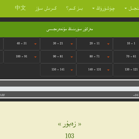
نجىل
چۈشۈرۈڭ
بىز كىم؟
كىرىش سۆز
中文
مەزكۇر سۈرىنىڭ مۇندەرىجىسى
31 - 40
21 - 30
11 - 20
1 - 10
91 - 100
81 - 90
71 - 80
61 - 70
141 - 150
131 - 140
121 - 130
0:00
-04:
« زەبۇر »
103