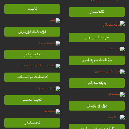
ئالبۇم
تاللانمىلار
كۈندىلىك تۇرمۇش
ھېسىياتلىرىمىز
مۆجىزىلەر
خۇدانىڭ سۈپەتلىرى
كىشىلىك مۇناسىۋەت
پەيغەمبەرلەر
ئەيسا مەسىھ
پۇل ۋە بايلىق
تەمسىللەر
ئاياللارنىڭ قىسسىلىرى