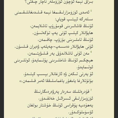
بىراق نېمە ئۈچۈن ئۈزۈملەر ناچار چىقتى؟
5
ئەمدى ئۈزۈمزارلىقىمغا نېمە قىلىدىغانلىقىمنى
سىلەرگە ئېيتىپ قوياي:
ئۇنىڭ قاشالىرىنى قومۇرۇپ تاشلايمەن،
ھايۋانلار كېلىپ ئۇنى يەپ تۈگەتسۇن.
ئۇنىڭ تاملىرىنى بۇزۇپ، چاقىمەن،
ئۇنى ھايۋانلار دەسسەپ-چەيلەپ ۋەيران قىلسۇن.
6
مەن ئۇنى تاشلاندۇق يەر قىلىۋېتىمەن،
ھېچكىم ئۇنىڭ شاخلىرىنى پۇتىمايدۇ، ئوتلىرىنى
ئوتىمايدۇ،
ئۇ يەرنى تىكەن ۋە ئازغانلار بېسىپ كېتىدۇ،
بۇلۇتلارغا يامغۇر ياغماسلىققا ئەمر قىلىمەن.»
7
قۇدرەتلىك سەردار پەرۋەردىگارنىڭ
ئۈزۈمزارلىقى ئىسرائىل خەلقىدۇر،
يەھۇدىيە پۇقراسى ئۇنىڭ خۇشتار بولغان
ئۆسۈملۈكىدۇر.