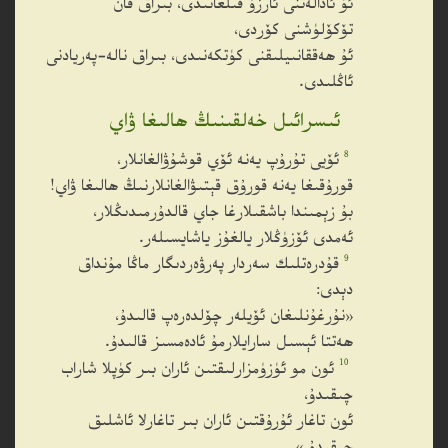
ئۇ ئادالەتنى ئارزۇ قىلغانىدى، بىراق قان
تۆكۆلۈشنى كۆردى،
ئۇ ھەققانىيلىقنى كۈتكەنىدى، بىراق نالە-پەريادنى
ئاڭلىدى.
ئىسرائىل خەلقىنىڭ ھالىغا ۋاي
8
ئۆيى تۇرۇپ يەنە ئۆي قوشۇۋالغانلار،
قورۇقىغا يەنە قورۇق قېتىۋالغانلارنىڭ ھالىغا ۋاي!
بۇ زېمىندا باشقىلارغا جاي قالدۇرمىدىڭلار،
ئەمدى ئۆزۈڭلار يالغۇز ياشايسىلەر.
9
قۇدرەتلىك سەردار پەرۋەردىگار ماڭا مۇنداق
دېدى:
«نۇرغۇنلىغان ئۆيلەر چۆلدەرەپ قالىدۇ،
ھەتتا ئېسىل سارايلارمۇ ئادەمسىز قالىدۇ.
10
ئون مو ئۈزۈمزارلىقتىن ئاران بىر كۈپلا شاراب
چىقىدۇ،
ئون تاغار ئۇرۇقتىن ئاران بىر تاغارلا ئاشلىق
چىقىدۇ.»