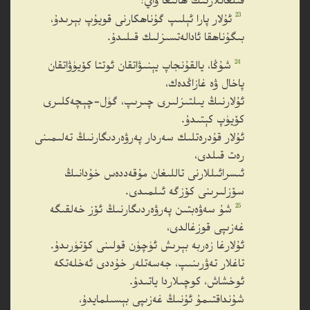
قىلغانلارنىڭ ھالىغا ۋاي!
23
ئۇلار پارا ئېلىپ گۇناھكارنى قويۇپ بېرىدۇ،
بىگۇناھقا ئادالەتسىزلىك قىلىدۇ.
24
شۇڭا، يالقۇنجاپ يېنىۋاتقان ئوتتا كۆيۈۋاتقان
پاخال ۋە غازاڭدەك،
ئۇلارنىڭ يىلتىزلىرى چىرىپ، گۈل-چېچەكلىرى
كۆيۈپ كېتىدۇ.
ئۇلار قۇدرەتلىك سەردار پەرۋەردىگارنىڭ تەلىمىنى
رەت قىلدى،
ئىسرائىللارنى تاللىغان مۇقەددەس خۇدانىڭ
سۆزلىرىنى كۆزگە ئىلمىدى.
25
شۇ سەۋەبتىن پەرۋەردىگارنىڭ ئۆز خەلقىگە
غەزىپى قوزغالدى،
ئۇلارغا زەربە بېرىش ئۈچۈن قولىنى كۆتۈرىدۇ.
تاغلار تەۋرىنىپ، جەسەتلەر خۇددى ئەخلەتكە
ئوخشاش، كوچىلاردا ياتىدۇ.
شۇنداقتىمۇ ئۇنىڭ غەزىپى بېسىلمايدۇ،