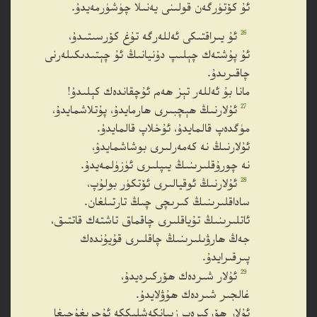
ئۇ كۆتۈرگەن قولىنى يەنىلا چۈشۈرمەيدۇ.
26
ئۇ يىراقتىكى ئەللەرگە تۇغ كۆرسىتىدۇ،
ئۇ پۇشتەك چېلىپ دۇنيانىڭ ئۇ چېتىدىكىلەرنى
چاقىرىدۇ.
مانا بۇ ئەللەر تېز ھەم ئۇچقاندەك كېلىدۇ!
27
ئۇلارنىڭ ھېچبىرى ھارمايدۇ، پۇتلاشمايدۇ،
مۈگدەپ قالمايدۇ، ئۇخلاپ قالمايدۇ.
ئۇلارنىڭ نە كەمەرلىرى بوشاشمايدۇ،
نە چورۇقلىرىنىڭ يىپلىرى ئۈزۈلمەيدۇ.
28
ئۇلارنىڭ ئوقيالىرى ئۆتكۈر بولۇپ،
ساداقلىرىنىڭ كىرىچى چىڭ تارتىلغان.
ئاتلىرىنىڭ تۇياقلىرى چاقماق تاشتەك قاتتىق،
جەڭ ھارۋىلىرىنىڭ چاقلىرى قۇيۇندەك
پىرقىرايدۇ.
29
ئۇلار شىردەك ھۆركىرەيدۇ،
غالجىر شىردەك ھۇۋلايدۇ.
ئۇلار ھۆركىرەپ زىيانكەشلىككە ئۇچرىغۇچىغا