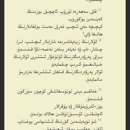
11
قاق سەھەردە تۇرۇپ، ئاچچىق بوزىنىڭ
كەينىدىن يۈگۈرۈپ،
كېچىچە مەي ئىچىپ غەرق مەست بولغانلارنىڭ
ھالىغا ۋاي!
12
ئۇلارنىڭ زىياپەتلىرىدە شارابلار ئىچىلىپ، لىرا،
چىلتار، داپ ۋە نەيلەر بىلەن نەغمە-ناۋا قىلىنىدۇ،
بىراق پەرۋەردىگارنىڭ ئۇلۇغۋار ئىشلىرى ئۇلارنىڭ
خىيالىغىمۇ كىرىپ چىقمايدۇ،
ئۇلار پەرۋەردىگارنىڭ قىلغان ئىشلىرىغا نەزەرمۇ
سالمايدۇ.
13
خەلقىم مېنى تونۇمىغانلىقى ئۈچۈن سۈرگۈن
قىلىنىدۇ.
يۈز-ئابرۇيلۇقلار ۋە پۇقرالار
ئاچلىقتىن، ئۇسسۇزلۇقتىن ھالاك بولىدۇ.
14
شۇ تۈپەيلىدىن گۆرنىڭ ئىشتىھاسى يوغىناپ،
ئاغزى چەكسىز يوغان ئېچىلىدۇ.