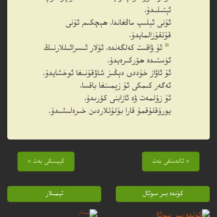
ئېتىلىدۇ،
ئۇنى ئېلىپ ماڭغاندا، ھېچكىم ئۇنى
قۇتقۇزالمايدۇ.
30
ئۇ ۋاقىت كەلگەندە، ئۇلار ئىسرائىللارنىڭ
ئۈستىدە ھۆركىرەيدۇ،
ئۇ ئاۋاز خۇددى دېڭىز شاۋقۇنىغا ئوخشايدۇ.
ئەگەر كىمكى ئۇ زېمىنغا باقسا،
ئۇ زۇلمەت ۋە ئازابنى كۆرىدۇ،
يورۇقلۇقمۇ قارا بۇلۇتلاردىن خىرەلىشىدۇ.
< ئالدىنقى بەت
كېيىنكى بەت >
كۈندە بىر سوئال
تېمىلار