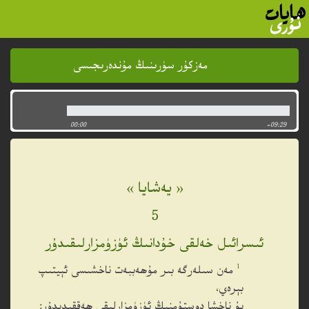
مەزكۇر سۈرىنىڭ مۇندەرىجىسى
مەزكۇر سۈرىنىڭ مۇندەرىجىسى
00:00
-09:29
« يەشايا »
5
ئىسرائىل خەلقى خۇدانىڭ ئۈزۈمزارلىقىدۇر
1
مەن سىلەرگە بىر مۇھەببەت ناخشىسى ئېيتىپ
بېرەي،
بۇ ناخشا دوستۇمنىڭ ئۈزۈمزارلىقى ھەققىدىدۇر: