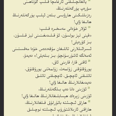
18
يالغانچىلىقنى ئارغامچا قىلىپ گۇناھىنى
سۆرەپ يۈرگەنلەرنىڭ،
رەزىللىكىنى ھارۋىسى بىلەن ئېلىپ يۈرگەنلەرنىڭ
ھالىغا ۋاي!
19
ئۇلار خۇدانى مەسخىرە قىلىپ:
«قېنى تېز بولسۇن، ئۇ قىلىدىغىنىنى تېز قىلسۇن،
بىز كۆرەيلى!
ئىسرائىللارنى تاللىغان مۇقەددەس خۇدا مەقسىتىنى
ئەمەلگە ئاشۇرسۇنچۇ، بىز بىلەيلى!» دەيدۇ.
20
ئاقنى قارا، قارىنى ئاق،
يورۇقلۇقنى زۇلمەت، زۇلمەتنى يورۇقلۇق،
تاتلىقنى ئاچچىق، ئاچچىقنى تاتلىق
دەيدىغانلارنىڭ ھالىغا ۋاي!
21
ئۆزىنى دانا دەپ بىلگەنلەرنىڭ،
ئۆزىنى زېرەك ھېسابلىغانلارنىڭ ھالىغا ۋاي!
22
ھاراق ئىچىشتە باتۇرلۇق قىلغانلارنىڭ،
ھاراقنى ئارىلاشتۇرۇپ ئىچىشتە نوچىلىق