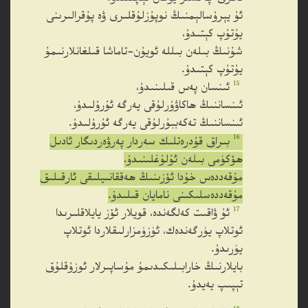
ئۇ يېرۇسالېمنىڭ نوپۇزلۇقلىرى ۋە پۇقرالىرىنى
يۇتۇپ كېتىدۇ،
شۇنىڭ بىلەن بىللە ئويۇن-تاماشا قىلغانلارنىمۇ
يۇتۇپ كېتىدۇ.
15
ئىنسان پەس قىلىنىدۇ،
ئىنساننىڭ ھاكاۋۇرلۇقى يەرگە ئۇرۇلىدۇ،
ئىنساننىڭ تەكەببۇرلۇقى يەرگە ئۇرۇلىدۇ.
16
بىراق قۇدرەتلىك سەردار پەرۋەردىگار ئادىل
ھۆكۈمى بىلەن ئۇلۇغلىنىدۇ،
مۇقەددەس خۇدا ئۆزىنىڭ ھەققانىيلىقى ئارقىلىق
مۇقەددەسلىكىنى نامايان قىلىدۇ.
17
ئۇ ۋاقىت كەلگەندە، قويلار ئۆز يايلاقلىرىدا
ئوتلاپ يۈرگەندەك، ئۈزۈمزارلىقلاردا ئوتلاپ
يۈرىدۇ.
بايلارنىڭ خارابىلىكىدىمۇ مۇساپىرلار ئوزۇقلۇق
تېپىپ يەيدۇ.