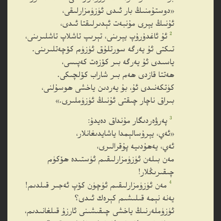
«دوستۇمنىڭ بار ئىدى ئۈزۈمزارلىقى،
ئۇنىڭ يېرى مۇنبەت ئېدىرلىقتا ئىدى،
2
ئۇ ئاغدۇرۇپ يېرىنى، تېرىپ تاشلاپ تاشلىرىنى،
تىكتى ئۇ يەرگە سورتلۇق ئۈزۈم كۆچەتلىرىنى.
ياسىدى ئۇ يەرگە بىر كۆزەت كەپىسى،
ھەتتا قازدى ھەم بىر شاراب كۆلچىكى.
كۈتكەنىدى ئۇ، بۇ يەردىن ياخشى ھوسۇلنى،
بىراق ناچار چىقتى ئۇنىڭ ئۈزۈملىرى.»
3
پەرۋەردىگار مۇنداق دەيدۇ:
«ئەي، يېرۇسالېمدا ياشايدىغانلار،
ئەي، يەھۇدىيە پۇقرالىرى،
مەن بىلەن ئۈزۈمزارلىقىم ئۈستىدە ھۆكۈم
چىقىرىڭلار!
4
مەن ئۈزۈمزارلىقىم ئۈچۈن كۆپ ئەجىر قىلدىم!
يەنە نېمە قىلىشىم كېرەك ئىدى؟
ئۈزۈملەرنىڭ ياخشى چىقىشىنى ئارزۇ قىلغانىدىم،