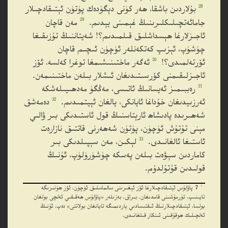
28
بۇلاردىن باشقا، ھەر كۈنى دېگۈدەك پۈتۈن ئېتىقادچىلار
29
جامائەتچىلىكلىرىنىڭ غېمىنى يېدىم.
مەن قاچان
ئاجىزلارغا ھېسداشلىق قىلمىدىم؟! شەيتاننىڭ تۇزىقىغا
چۈشۈپ، ئېزىپ كەتكەنلەر ئۈچۈن ئىچىم قاچان
30
ئۆرتەلمىدى؟!
ئەگەر ماختىنىشىمغا توغرا كەلسە، ئۆز
ئاجىزلىقىمنى كۆرسىتىدىغان ئىشلار بىلەن ماختىنىمەن.
31
رەببىمىز ئەيسانىڭ ئاتىسى، مەڭگۈ مەدھىيىلەشكە
32
ئەرزىيدىغان خۇداغا ئايانكى، يالغان ئېيتمىدىم.
دەمەشق
شەھىرىدە پادىشاھ ئارېتاسنىڭ قول ئاستىدىكى بىر ۋالىي
مېنى تۇتۇش ئۈچۈن، پۈتۈن شەھەرنى قاتتىق نازارەت
33
ئاستىغا ئالغانىدى.
لېكىن، مەن سېپىلدىكى بىر
كاماردىن سېۋەت بىلەن پەسكە چۈشۈرۈلۈپ، ئۇنىڭ
قولىدىن قۇتۇلدۇم.
*
7
پاۋلۇس ئېتىقادچىلارغا ئۆز ئېغىرىنى سالماسلىق ئۈچۈن، ئۆز ھۈنىرىگە
تايىنىپ، تۇرمۇشىنى قامدىغان. بىراق، بەزىلەر «پاۋلۇس ھەقىقىي ئەلچى بولغان
بولسا، ئېتىقادچىلارنىڭ ئىقتىسادىي ياردىمىگە تايانغان بولاتتى» دەپ، ئۇنىڭ
ئەلچىلىك ھوقۇقىنى ئىنكار قىلغانىدى.