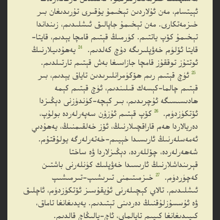
ئېيتسام، مەن ئۇلاردىن تېخىمۇ يۇقىرى تۇرىدىغان بىر
خىزمەتكارى. مەن تېخىمۇ جاپالىق ئىشلىدىم، زىنداندا
تېخىمۇ كۆپ ياتتىم. كۈرمىڭ قېتىم قامچا يېدىم، قايتا-
24
قايتا ئۆلۈم خەۋپلىرىگە دۇچ كەلدىم.
يەھۇدىيلارنىڭ
ئوتتۇز توققۇز قامچا جازاسىغا بەش قېتىم تارتىلدىم.
25
ئۈچ قېتىم رىم ھۆكۈمرانلىرىدىن تاياق يېدىم، بىر
قېتىم چالما-كېسەك قىلىندىم، ئۈچ قېتىم كېمە
ھادىسىسىگە ئۇچرىدىم، بىر كېچە-كۈندۈزنى دېڭىزدا
26
ئۆتكۈزدۈم.
كۆپ قېتىم ئۇزۇن سەپەرلەردە بولۇپ،
دەريالاردا ھەم قاراقچىلارنىڭ، ئۆز خەلقىمنىڭ، يەھۇدىي
ئەمەسلەرنىڭ ئارىسىدا خېيىم-خەتەرلەرگە يولۇقتۇم.
شەھەرلەردە، چۆللەردە، دېڭىزلاردا ۋە ساختا
قېرىنداشلارنىڭ ئارىسىدا خەۋپلىك كۈنلەرنى باشتىن
27
كەچۈردۈم.
خىزمىتىمنى تىرىشىپ-تىرمىشىپ
ئىشلىدىم. تالاي كېچىلەرنى ئۇيقۇسىز ئۆتكۈزدۈم، ئاچلىق
ۋە ئۇسسۇزلۇقنىڭ دەردىنى تېتىدىم. يەيدىغانغا تاماق،
كىيىدىغانغا كىيىم تاپالماي، ئاچ-يالىڭاچ قالدىم.