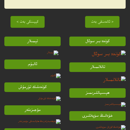
< ئالدىنقى بەت
كېيىنكى بەت >
كۈندە بىر سوئال
تېمىلار
ئالبۇم
تاللانمىلار
كۈندىلىك تۇرمۇش
ھېسىياتلىرىمىز
مۆجىزىلەر
خۇدانىڭ سۈپەتلىرى