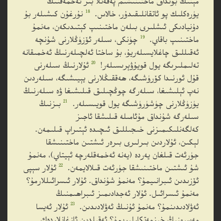
مېنىڭ بۇنداق ماختىنىشىم پەقەتلا بىر ئەخمەقنىڭ
18
يۈرەكلىك پو ئاتقانلىقىدۇر، خالاس.
نۇرغۇن كىشىلەر بۇ
دۇنيادىكى ئىشلىرى بىلەن ماختىنىپ كېتىدىكەن، مەنمۇ
19
ماختىنىپ باقاي.
چۈنكى، سىلەر ئۆزۈڭلارنى شۇنچە
ئەقىللىق چاغلايسىلەريۇ، بۇ ساختا ئەلچىلەرنىڭ ئەخمىقانە
20
تەلىملىرىگە يول قويۇۋېرىسىلەر!
ئۇلارنىڭ سىلەرنى
قۇل ئورنىدا كۆرۈشىگە، ھەققىڭلارنى يېيىشىگە، سىلەردىن
نەپ ئېلىشىغا، سىلەرگە چوڭچىلىق قىلىشىغا ۋە سىلەرنىڭ
21
يۈزۈڭلارنى چۈشۈرۈشىگە يول قويىسىلەر.
بىزنىڭ
سىلەرگە شۇنداق مۇئامىلە قىلىشقا ئاجىز
كەلگەنلىكىمىزنى خىجىللىق ئىچىدە ئېتىراپ قىلىمەن.
لېكىن، ئۇلاردىن بىرلىرى بىرەر ئىشتىن ماختىنىشقا
جۈرئەت قىلغان يەردە (يەنە ئەخمەقلەرچە ئېيتاي)، مەنمۇ
22
شۇ ئىشتىن ماختىنىشقا جۈرئەت قىلالايمەن.
ئۇلار سېپى
ئۆزىدىن ئىبرانىيمۇ؟ مەنمۇ شۇنداق. ئۇلار ئىسرائىللارمۇ؟
مەنمۇ ئىسرائىل. ئۇلار ئەجدادىمىز ئىبراھىمنىڭ
23
ئەۋلادىدىنمۇ؟ مەنمۇ ئۇنىڭ ئەۋلادىدىن.
ئۇلار ئەيسا
مەسىھنىڭ خىزمەتكارلىرىمۇ؟ ئەقىلدىن ئازغانلاردەك