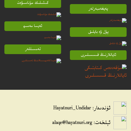
كىشىلىك مۇناسىۋەت
پەيغەمبەرلەر
ئەيسا مەسىھ
پۇل ۋە بايلىق
تەمسىللەر
ئاياللارنىڭ قىسسىلىرى
ئۈندىدار: Hayatnuri_Undidar
ئېلخەت:
alaqe@hayatnuri.org