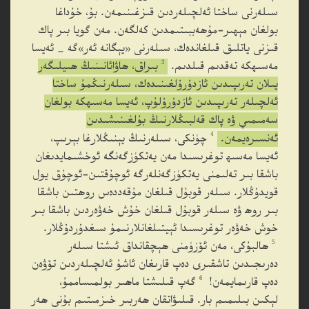
سىلەرنى ساختا ئەلچىلەردىن قىزغىنىمەن. بۇ، خۇداغا
بولغان مېھىر-مۇھەببىتىمدىن كەلگەن. مەن گويا بىر پاك
قىزنى ياتلىق قىلغاندەك، سىلەرنى «يېگانە ئەر»گە _ ئەيسا
3
مەسىھكە تەقدىم قىلدىم.
بىراق، ھاۋائانىنىڭ ھىيلىگەر
يىلان تەرىپىدىن ئازدۇرۇلغىنىدەك، سىلەرنىڭمۇ ساختا
ئەلچىلەر تەرىپىدىن ئازدۇرۇلۇپ، ئەيسا مەسىھكە بولغان
سەمىمىي ۋە پاك قەلبىڭلارنىڭ بۇلغىنىشىدىن
4
ئەنسىرەيمەن.
چۈنكى، سىلەرنىڭ يېنىڭلارغا بېرىپ،
ئەيسا مەسىھ توغرىسىدا مەن يەتكۈزگەنگە ئوخشىمايدىغان
باشقا بىر تەلىمنى يەتكۈزگەنلەرگە ئوچۇقتىن-ئوچۇق يول
قويدۇڭلار. سىلەر قوبۇل قىلغان مۇقەددەس روھتىن باشقا
بىر روھ ۋە سىلەر قوبۇل قىلغان خۇش خەۋەردىن باشقا بىر
خوش خەۋەر توغرىسىدا ئېيتىلغانلارنىمۇ سىغدۇردۇڭلار.
5
ھالبۇكى، مەن ئۆزۈمنى ھېچقانداق ئىشتا سىلەر
دەرىجىدىن تاشقىرى دەپ قارىغان ئاشۇ ئەلچىلەردىن تۆۋەن
6
دەپ قارىمايمەن!
گەپ قىلىشتا ماھىر بولمىساممۇ،
لېكىن بىلىمىم بار. قىلىۋاتقان ھەربىر خىزمىتىم بۇنى ھەر