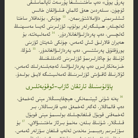
پەرق يوق» دەپ ماختىنىشىغا پۇرسەت تاپالماسلىقى
ئۈچۈن، سىلەردىن ھەق ئالماي قىلىۋاتقان خالىس
13
ئىشلىرىمنى داۋاملاشتۇرىمەن.
چۈنكى، بۇنداقلار ساختا
ئەلچىلەر، ھىيلىگەرلەر بولۇپ، ئۆزلىرىنى ئەيسا مەسىھنىڭ
14
ئەلچىسى، دەپ پەردازلىۋالغانلاردۇر.
ئەمەلىيەتتە، بۇ
ھەيران قالارلىق ئىش ئەمەس، چۈنكى شەيتان ئۆزىنى
15
يورۇقلۇق پەرىشتىسى، دەپ پەردازلىۋالغاندۇر.
شۇڭا،
ئۇنىڭ بۇ چاكارلىرىمۇ ئۆزلىرىنى ئادىللىقنىڭ
خىزمەتكارلىرى دەپ پەردازلىۋالسا، ئەجەبلىنەرلىك ئەمەس.
ئۇلارنىڭ ئاقىۋىتى ئۆزلىرىنىڭ ئەمەلىيىتىگە لايىق بولىدۇ.
پاۋلۇسنىڭ تارتقان ئازاب-ئوقۇبەتلىرى
16
يەنە شۇنى ئېيتىمەنكى، ھېچقايسىڭلار مېنى ئەخمەق،
دەپ قالماڭلار. ئەگەر ئەخمەق دەپ قارىساڭلار، بىر
ئەخمەقنى قوبۇل قىلغانچىلىك بولسىمۇ مېنى قوبۇل
17
قىلىڭلار. شۇنىڭ بىلەن، مەنمۇ بىرئاز ماختىنىۋالاي.
بۇ
سۆزلىرىم رەببىمىز مەندىن تەلەپ قىلغان سۆزلەر ئەمەس.