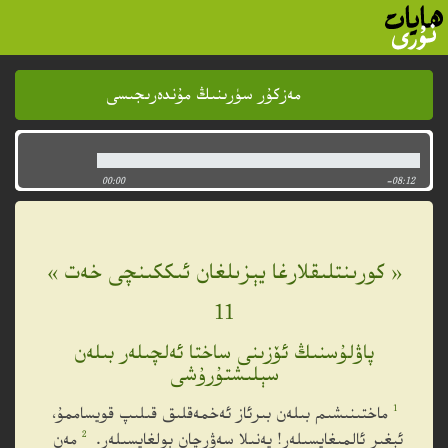
مەزكۇر سۈرىنىڭ مۇندەرىجىسى
مەزكۇر سۈرىنىڭ مۇندەرىجىسى
00:00
-08:12
« كورىنتلىقلارغا يېزىلغان ئىككىنچى خەت »
11
پاۋلۇسنىڭ ئۆزىنى ساختا ئەلچىلەر بىلەن
سېلىشتۇرۇشى
1
ماختىنىشىم بىلەن بىرئاز ئەخمەقلىق قىلىپ قويساممۇ،
2
ئېغىر ئالمىغايسىلەر! يەنىلا سەۋرچان بولغايسىلەر.
مەن