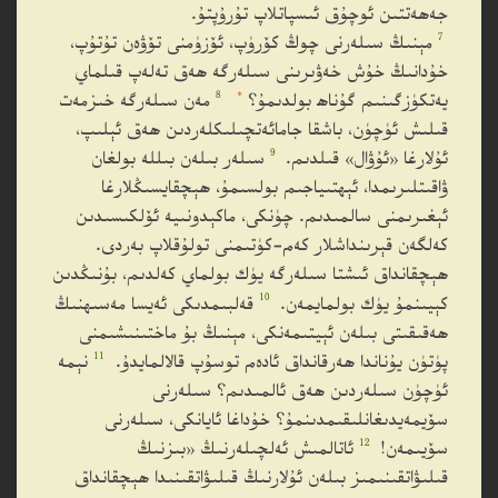
جەھەتتىن ئوچۇق ئىسپاتلاپ تۇرۇپتۇ.
7
مېنىڭ سىلەرنى چوڭ كۆرۈپ، ئۆزۈمنى تۆۋەن تۇتۇپ،
خۇدانىڭ خۇش خەۋىرىنى سىلەرگە ھەق تەلەپ قىلماي
*
8
يەتكۈزگىنىم گۇناھ بولدىمۇ؟
مەن سىلەرگە خىزمەت
قىلىش ئۈچۈن، باشقا جامائەتچىلىكلەردىن ھەق ئېلىپ،
9
ئۇلارغا «ئۇۋال» قىلدىم.
سىلەر بىلەن بىللە بولغان
ۋاقىتلىرىمدا، ئېھتىياجىم بولسىمۇ، ھېچقايسىڭلارغا
ئېغىرىمنى سالمىدىم. چۈنكى، ماكېدونىيە ئۆلكىسىدىن
كەلگەن قېرىنداشلار كەم-كۈتىمنى تولۇقلاپ بەردى.
ھېچقانداق ئىشتا سىلەرگە يۈك بولماي كەلدىم، بۇنىڭدىن
10
كېيىنمۇ يۈك بولمايمەن.
قەلبىمدىكى ئەيسا مەسىھنىڭ
ھەقىقىتى بىلەن ئېيتىمەنكى، مېنىڭ بۇ ماختىنىشىمنى
11
پۈتۈن يۇناندا ھەرقانداق ئادەم توسۇپ قالالمايدۇ.
نېمە
ئۈچۈن سىلەردىن ھەق ئالمىدىم؟ سىلەرنى
سۆيمەيدىغانلىقىمدىنمۇ؟ خۇداغا ئايانكى، سىلەرنى
12
سۆيىمەن!
ئاتالمىش ئەلچىلەرنىڭ «بىزنىڭ
قىلىۋاتقىنىمىز بىلەن ئۇلارنىڭ قىلىۋاتقىنىدا ھېچقانداق